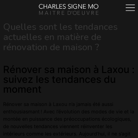
Quelles sont les tendances
actuelles en matière de
rénovation de maison ?
Rénover sa maison à Laxou :
suivez les tendances du
moment
Rénover sa maison à Laxou n’a jamais été aussi
enthousiasmant ! Avec l’évolution des modes de vie et la
montée en puissance des préoccupations écologiques,
de nouvelles tendances viennent réinventer les
intérieurs comme les extérieurs. Aujourd’hui, il ne s’agit