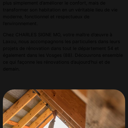
plus simplement d’améliorer le confort, mais de
transformer son habitation en un véritable lieu de vie
moderne, fonctionnel et respectueux de
l’environnement.
Chez CHARLES SIGNE MO, votre maître d’œuvre à
Laxou, nous accompagnons les particuliers dans leurs
projets de rénovation dans tout le département 54 et
également dans les Vosges (88). Découvrons ensemble
ce qui façonne les rénovations d’aujourd’hui et de
demain.