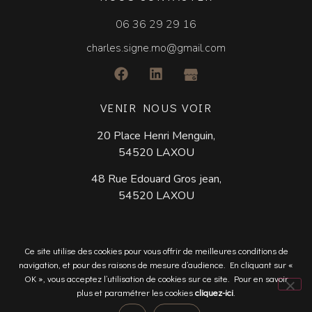
06 36 29 29 16
charles.signe.mo@gmail.com
VENIR NOUS VOIR
20 Place Henri Menguin,
54520 LAXOU
48 Rue Edouard Gros jean,
54520 LAXOU
Plan du site
/
Mentions légales et politique de confidentialité
Ce site utilise des cookies pour vous offrir de meilleures conditions de
/
Crédits photos
/ Création :
navigation, et pour des raisons de mesure d’audience. En cliquant sur «
OK », vous acceptez l’utilisation de cookies sur ce site. Pour en savoir
plus et paramétrer les cookies
cliquez-ici
.