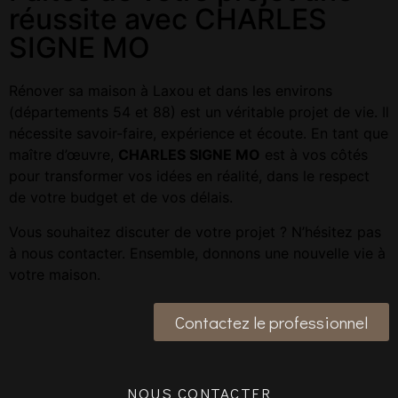
réussite avec CHARLES
SIGNE MO
Rénover sa maison à Laxou et dans les environs
(départements 54 et 88) est un véritable projet de vie. Il
nécessite savoir-faire, expérience et écoute. En tant que
maître d’œuvre,
CHARLES SIGNE MO
est à vos côtés
pour transformer vos idées en réalité, dans le respect
de votre budget et de vos délais.
Vous souhaitez discuter de votre projet ? N’hésitez pas
à nous contacter. Ensemble, donnons une nouvelle vie à
votre maison.
Contactez le professionnel
NOUS CONTACTER